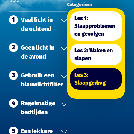
Categorieën
Les 1:
1
Veel licht in
Slaapproblemen
de ochtend
en gevolgen
2
Geen licht in
Les 2: Waken en
de avond
slapen
3
Gebruik een
Les 3:
Slaapgedrag
blauwlichtfilter
4
Regelmatige
bedtijden
5
Een lekkere