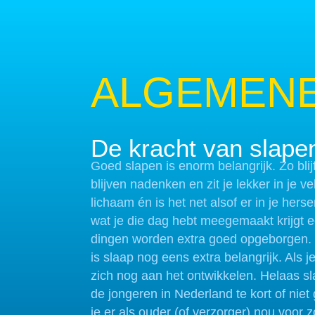
ALGEMENE
De kracht van slape
Goed slapen is enorm belangrijk. Zo blijf
blijven nadenken en zit je lekker in je vel
lichaam én is het net alsof er in je her
wat je die dag hebt meegemaakt krijgt e
dingen worden extra goed opgeborgen. 
is slaap nog eens extra belangrijk. Als j
zich nog aan het ontwikkelen. Helaas sl
de jongeren in Nederland te kort of ni
je er als ouder (of verzorger) nou voor z