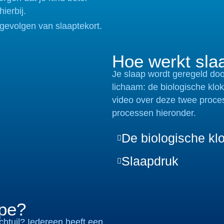
ierbij.
gevolgen van slaaptekort.
Hoe werkt sla
Je slaap wordt geregeld doo
lichaam: de biologische klo
video over deze twee proce
processen hieronder.
De biologische kl
Slaapdruk
ype?
chtuil? Iedereen heeft een