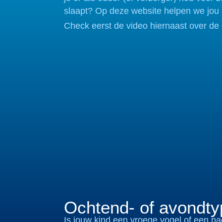
slaapt? Op deze website helpen we jou h
Check eerst de video hiernaast over de 
Ochtend- of avondt
Is jouw kind een vroege vogel of een na